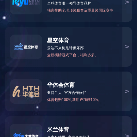
应用概述
APPLICATION OVERVIEW
AlphaMind AI能力开放平台
AlphaMind® AI能力开放平台是米兰体育app在线登录-米兰app(中国) 团队开发的基于深度学习的新
一代人工智能平台。平台集成了NLP、机器视觉和知识图谱等AI关键技术，具备全栈AI模型生产
运营能力，内置通信行业、汽车制造业等多种模型，配置简单、使用便捷、性能优异、GPU资源
共享效率高，支持低代码开发，助力企业加速数智化转型进程。
产品架构
SYSTEM ARCHITECTURE