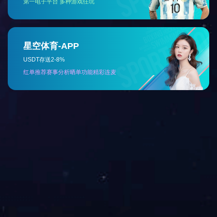
04
发挥非结构化大数据价值
05
工程管理全要素、全量AI质检
06
即时整改的自愈式工程管理体系
产品与解决方案
服务体系
关于我们
新闻资讯
加入我们
人工智能
服务级别
企业简介
招聘岗位