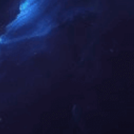
客户通过漏
提高最新漏洞通告与响应能力：针对最新发现的
置、跟踪复
漏洞，帮助客户快速定位漏洞影响，进行最新漏
低整体安全
洞通告与排查，并提供处置建议，降低漏洞被利
用的风险，提升漏洞管理能力。