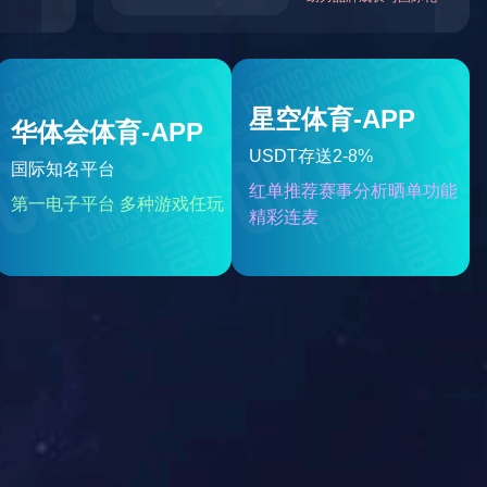
、弱口令评估等服务，发现客户系统及其环境的安全漏洞和缺陷隐患，
系统安全风险，保障业务系统安全稳定运行。