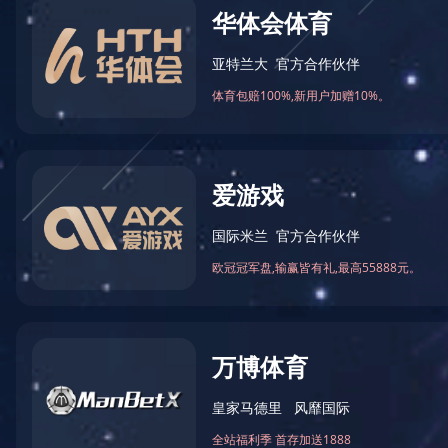
当前位置：
米兰体育app在线登录-米兰app(中国)
>
产品与解决方案
>
安全服务
>
风险评估服务
安全评估服务
渗透测试