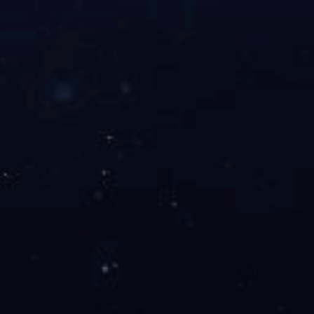
建设效果：
全面提升了安全检测能力，历年工
体系
关于我们
新闻资讯
加入我们
联系我
别
企业简介
招聘岗位
4
络
米兰体育app在线登录
联系方式
周一
服务网络
留言表单
广
荣誉资质
商务
企业风采
媒体
Oversea
Add
Em