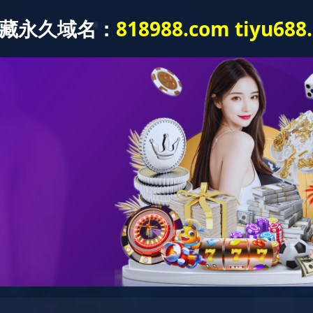
米兰体育app在线登
产品与解决方
服务体
关
录
案
系
们
安全服务
SECURITY SERVICE