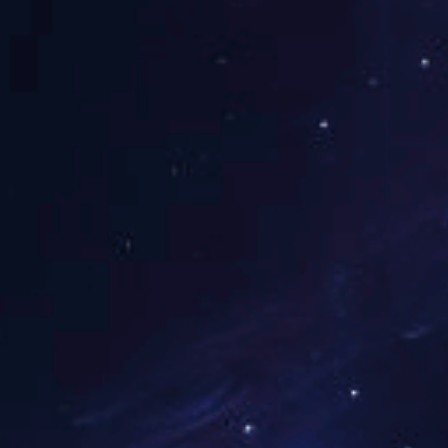
满足监管要求：满足《网络安全法》、等级保护
明晰安全
2.0、关键基础设施及行业监管等要求，协助客
前的安全
户及时发现安全漏洞和隐患，及时进行修补或评
板
估可能的影响。