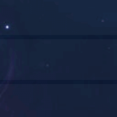
安全评估服务
服务
应急响应服务
等保建设咨询服务
重大活动安全
应用概述
APPLICATION OVERVIEW
安全评估服务
标准化的专业服务,助力企业满足监管