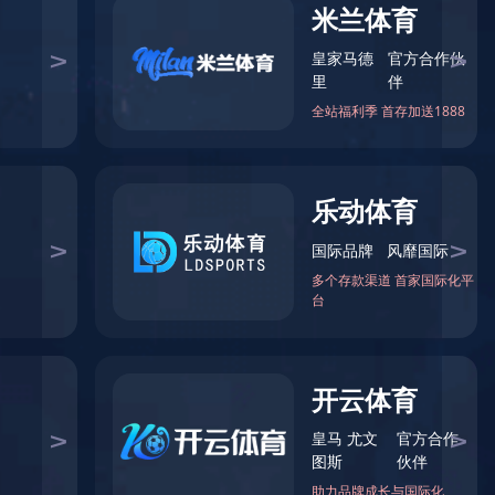
保障服务
安全加固服务
安全培训服务
要求的合规建设。