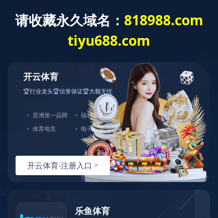
米兰体育app在线登录
关于我们
ABOUT US
当前位置：
米兰体育app在线登录-米兰app(中国)
>
关于我们
>
网思简介
网思简介
COMPANY PROFILE