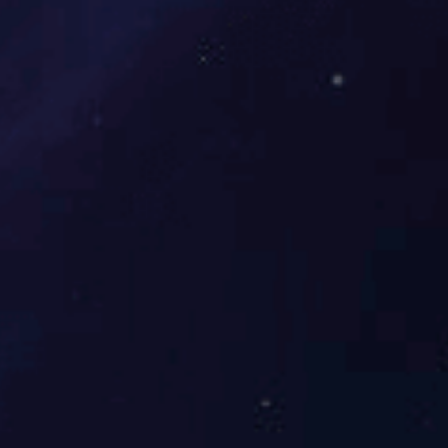
在线留言
ONLINE MESSAGE