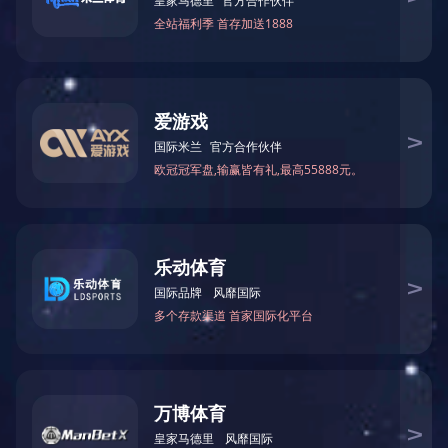
米兰体育app在线登录
COMPANY CULUTURE
企业使命
Corporate mission