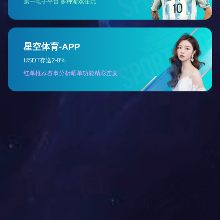
产品证书
会员
企业荣誉
知识产权
资质证书
企业风采
CORPORATE STYLE