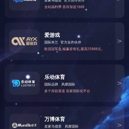
产品与解决方案
服务体系
关于我们
新闻资讯
加入我们
人工智能
服务级别
企业简介
招聘岗位
数字孪生
服务网络
米兰体育app在线登录
联系方式
数字化转型解
服务网络
留言表单
安全服务
荣誉资质
运维服务
企业风采
技术咨询服务
联系我们
400-808-5058
周一到周五9:30-18:00 (北京时间）
广州市黄埔区科学大道18号芯大厦B2栋1-2层
商务合作: marketing@fulixy.com
媒体合作: media@fulixy.com
Overseas business: NETTHINK HOLDINGS(HK)CO.,LIMITED
Add: Unit 04-05, 16F, The Broadway No.54-62 Lockhart Road,
Wanchai, HongKong
Email: sinontt_business@fulixy.com