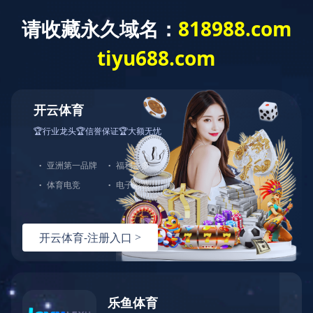
米兰体育app在线登录
新闻资讯
NEWS INFORMATION
当前位置：
米兰体育app在线登录-米兰app(中国)
>
米兰体育app在线登录