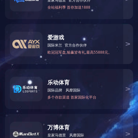
期以来的关心指导与政策支持表示由衷感谢。她表示，广州市工信局始终将新一
代信息技术产业摆在突出位置，通过出台一系列精准有效的扶持政策，积极营造
了一流的营商环境，为企业发展提供了坚实支撑。正是在政府部门的鼎力支持
下，米兰体育app在线登录-米兰app(中国) 才能在激烈的市场竞争中稳步前行，
不断取得突破。
相关推荐
米兰体育app在线登录-米兰app(中国) 中标中国移动300P国
产化智算中心
2026-04-08
米兰体育app在线登录-米兰app(中国) ：回首2025，AI硕果
盈枝；前瞻2026，智能体纵马新程
2025-12-30
米兰体育app在线登录-米兰app(中国) 荣膺广州市“人工智能
+”精选案例，副总裁参与圆桌论坛论AI发展态势
2025-12-29