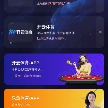
中国移动携手生态伙伴共绘数字经济新蓝图——从“云空间
+AI”到“智能体”，再到“数盾”可信流通
2025-10-11
AI 驱动千行百业智变升级，米兰体育app在线登录-米兰
app(中国) 获2025广州市首版次软件产品认定
2025-08-26
广州市工信局副局长黄符伟率队调研米兰体育app在线登录-
米兰app(中国)
2025-07-02