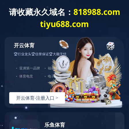
米兰体育app在线登录
广州市工信局副局长黄符伟率队调研米兰体育app在线登录-
米兰app(中国)
发布日期：2025-07-02
7月2日，广州市工业和信息化局副局长、市民营经济和中小企业局局长黄符
伟，信息技术发展处副处长朱裕忠一行莅临米兰体育app在线登录-米兰app(中国)
开展调研，深入了解企业在人工智能、数字孪生和网络安全领域的发展成果与未
来规划。米兰体育app在线登录-米兰app(中国) 副总裁黄朝晖陪同调研并作工作
汇报。