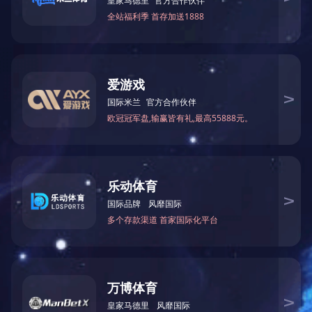
练、智能推理运算、高性能并行计算等核心业务，夯实全场景智能应用的创新根
基。
米兰体育app在线登录-米兰app(中国) 不仅在算力底座构建方面储备了相关能
力，同时在近两年快速发展的大模型、智能体等人工智能技术领域也积累了丰富
经验。在智能Agent应用开发领域，米兰体育app在线登录-米兰app(中国) 充分发
挥“技术产品+行业场景”双轮驱动优势。依托自研的一体化统一算力运营平台，通
过全域模型生命周期管理、智能任务编排调度、自动化运维管控及定制化业务流
程优化，米兰体育app在线登录-米兰app(中国) 将有效盘活算力资源，打造可复
用、可运营、可对外赋能的标准化算力服务体系，帮助客户实现算力资产高效增
值，推动算力从基础投入成本向核心盈利价值中心转型，最终输出高效、稳定、
智能的一体化专属算力服务。