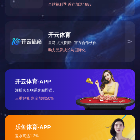
未来，米兰体育app在线登录-米兰app(中国) 将继续紧跟人工智能与商用算力
服务发展浪潮，以自研技术、定制方案与全维度服务赋能千行百业数字化转型，
携手产业生态伙伴，共创人工智能新时代价值蓝图。
相关推荐
米兰体育app在线登录-米兰app(中国) 中标中国移动300P国
产化智算中心
2026-04-08
米兰体育app在线登录-米兰app(中国) ：回首2025，AI硕果
盈枝；前瞻2026，智能体纵马新程
2025-12-30
米兰体育app在线登录-米兰app(中国) 荣膺广州市“人工智能
+”精选案例，副总裁参与圆桌论坛论AI发展态势
2025-12-29